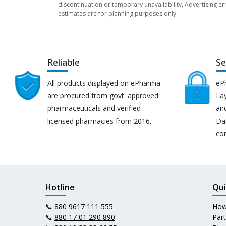
discontinuation or temporary unavailability, Advertising er
estimates are for planning purposes only.
Reliable
Se
All products displayed on ePharma
eP
are procured from govt. approved
Lay
pharmaceuticals and verified
an
licensed pharmacies from 2016.
Da
co
Hotline
Qui
📞
880 9617 111 555
How
📞
880 17 01 290 890
Par