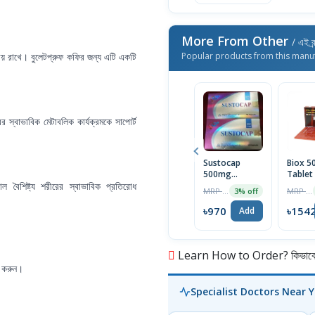
More From Other
/ এই ব্
বজায় রাখে। বুলেটপ্রুফ কফির জন্য এটি একটি
Popular products from this manu
র স্বাভাবিক মেটাবলিক কার্যক্রমকে সাপোর্ট
Sustocap
Biox 
500mg
Tablet
গাল বৈশিষ্ট্য শরীরের স্বাভাবিক প্রতিরোধ
Capsule 10pcs
Box
MRP ৳1000
MRP ৳1590
3% off
৳970
৳154
Add
Learn How to Order? কিভাবে অ
ি করুন।
Specialist Doctors Near 