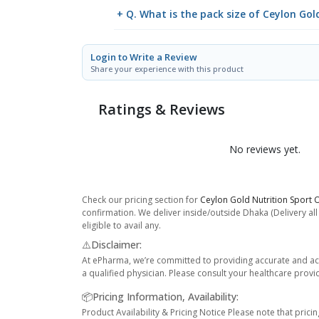
+ Q. What is the pack size of Ceylon Go
Login to Write a Review
Share your experience with this product
Ratings & Reviews
No reviews yet.
Check our pricing section for
Ceylon Gold Nutrition Sport 
confirmation. We deliver inside/outside Dhaka (Delivery al
eligible to avail any.
⚠️Disclaimer:
At ePharma, we’re committed to providing accurate and acc
a qualified physician. Please consult your healthcare provi
📦Pricing Information, Availability:
Product Availability & Pricing Notice Please note that prici