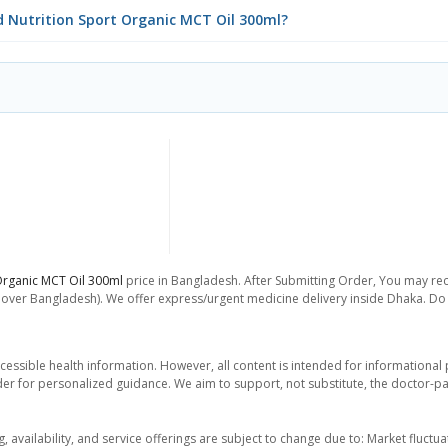
ld Nutrition Sport Organic MCT Oil 300ml?
Organic MCT Oil 300ml
price in Bangladesh. After Submitting Order, You may recei
l over Bangladesh). We offer express/urgent medicine delivery inside Dhaka. Do 
essible health information. However, all content is intended for informationa
der for personalized guidance. We aim to support, not substitute, the doctor-pat
ng, availability, and service offerings are subject to change due to: Market fluc