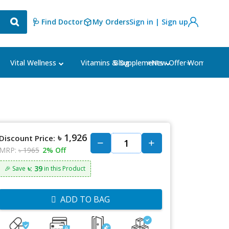
🩺 Find Doctor
My Orders
Sign in | Sign up
Blog
⭐New Offer⭐
Vital Wellness
Vitamins & Supplements
Women's Ca
৳ 1,926
Discount Price:
MRP:
৳ 1965
2% Off
৳: 39
🎉 Save
in this Product
ADD TO BAG