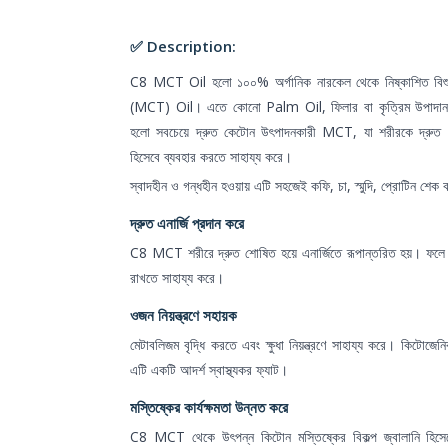
✅ Description:
C8 MCT Oil হলো ১০০% অর্গানিক নারকেল থেকে নিষ্কাশিত ব
(MCT) Oil। এতে কোনো Palm Oil, ফিলার বা কৃত্রিম উপাদা
হলো সবচেয়ে দ্রুত কেটোন উৎপাদনকারী MCT, যা শরীরকে দ্রুত এনা
হিসেবে ব্যবহার করতে সাহায্য করে।
স্বাদহীন ও গন্ধহীন হওয়ায় এটি সহজেই কফি, চা, স্মুদি, প্রোটিন শেক ব
দ্রুত এনার্জি প্রদান করে
C8 MCT শরীরে দ্রুত শোষিত হয়ে এনার্জিতে রূপান্তরিত হয়। ফলে ক্
রাখতে সাহায্য করে।
ওজন নিয়ন্ত্রণে সহায়ক
মেটাবলিজম বৃদ্ধি করতে এবং ক্ষুধা নিয়ন্ত্রণে সাহায্য করে। কিটোজে
এটি একটি আদর্শ স্বাস্থ্যকর ফ্যাট।
মস্তিষ্কের কার্যক্ষমতা উন্নত করে
C8 MCT থেকে উৎপন্ন কিটোন মস্তিষ্কের বিকল্প জ্বালানি হি