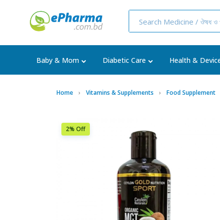
Baby & Mom
Diabetic Care
Health & Devic
Home
Vitamins & Supplements
Food Supplement
2% Off