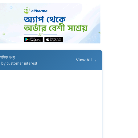
াসঙ্গিক পণ্য
View All →
d by customer interest