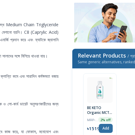
িশুদ্ধ Medium Chain Triglyceride
ন মেশানো হয়নি। C8 (Caprylic Acid)
র্জি প্রদান করে এবং ফ্যাটকে জ্বালানি
Relevant Products
া সালাদের সঙ্গে মিশিয়ে খাওয়া যায়।
/ প্র
Same generic alternatives, ranke
লান্তি কমে এবং সারাদিন কর্মক্ষমতা বজায়
নিক ও লো-কার্ব ডায়েট অনুসরণকারীদের জন্য
BE KETO
Organic MCT
Oil 100% C8
MRP ৳1550
2% off
100ml
৳1519
Add
সেবে কাজ করে, যা ফোকাস, মনোযোগ এবং