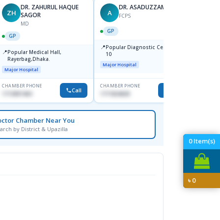
DR. ZAHURUL HAQUE
DR. ASADUZZAMAN
ZH
A
SK
SAGOR
FCPS
MD
GP
GP
GP
📍
📍
Popular Diagnostic Centre,Mir-
Ibn Si
📍
Popular Medical Hall,
10
Consul
Rayerbag,Dhaka.
Keran
Major Hospital
Major H
Major Hospital
CHAMBER PHONE
CHAMBER PHONE
CHAMBER
Call
Call
1713091404
1711824630
1815376
octor Chamber Near You
arch by District & Upazilla
0
Item(s)
৳
0