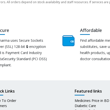
rors. All orders depend on stock availability and staff resources. If services a
cure
Affordable
harma uses Secure Sockets
Find affordable me
er (SSL) 128-bit 🔒 encryption
substitutes, save 
d is Payment Card Industry
health products, u
taSecurity Standard (PCI DSS)
doctor consultatio
mpliant.
ck Links
Featured links
 To Order
Medicines Price in BD
tners
Diabetic Care