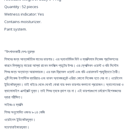
Quantity : 52 pieces
Wetness indicator: Yes
Contains moisturizer.
Pant system.
"উৎপাদনকারী দেশঃ তুরস্ক
শিশুদের জন্য আন্তর্জাতিক মানের ডায়পার। এর অ্যানাটমিক ফিট ও ম্যাক্সিমাম লিকেজ প্রটেকশনের
কারনে বিশ্বজুড়ে মায়েরা আস্থা রাখেন মলফিক্স প্যান্টের উপর। এর ফ্লেক্সিবল ওয়েস্ট ও বডি সিস্টেম
শিশুর জন্য অত্যান্ত আরামদায়ক। এর নরম ব্রিদেবল ওয়েস্ট এবং বডি এয়ারসফট প্রযুক্তিতে তৈরী।
এন্টি লিকেজ ইলাস্টিক ব্যারিয়ার এবং ডাবল অ্যাবজরবেন্ট এরিয়া কোনো লিকেজ হতে দেয় না। ওয়েটনেস
ইন্ডিকেটরযুক্ত। তাই বাইরে থেকে দেখেই বোঝা যায় কখন ডায়পার বদলানো প্রয়োজন। অ্যালোভেরা ও
ক্যামোমাইল এক্সট্রাক্ট যুক্ত। তাই শিশুর ত্বকে র‍্যাশ হয় না। এই ডায়পারগুলো চর্মরোগ বিশেষজ্ঞদের
দ্বারা পরীক্ষিত।
সাইজঃ ৪ ম্যাক্সি
শিশুর অনুমোদিত ওজনঃ ৯-১৪ কেজি
ওয়েটনেস ইন্ডিকেটরযুক্ত।
ময়েশ্চারাইজারযুক্ত।