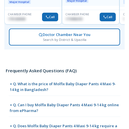
Major Hospital
Major Hospital
Maj
CHAMBER PHONE
CHAMBER PHONE
CHA
Call
Call
1751203030
1710956761
181
Doctor Chamber Near You
Search by District & Upazilla
Frequently Asked Questions (FAQ)
+ Q. What is the price of Molfix Baby Diaper Pants 4 Maxi 9-
14 kg in Bangladesh?
+ Q. Can I buy Molfix Baby Diaper Pants 4 Maxi 9-14 kg online
from ePharma?
+ Q. Does Molfix Baby Diaper Pants 4 Maxi 9-14 kg require a