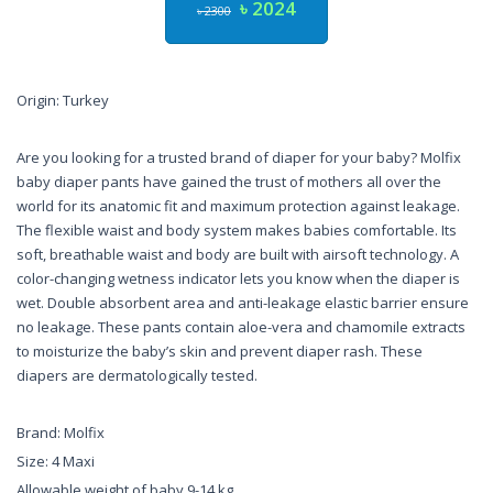
৳ 2024
৳ 2300
Origin: Turkey
Are you looking for a trusted brand of diaper for your baby? Molfix
baby diaper pants have gained the trust of mothers all over the
world for its anatomic fit and maximum protection against leakage.
The flexible waist and body system makes babies comfortable. Its
soft, breathable waist and body are built with airsoft technology. A
color-changing wetness indicator lets you know when the diaper is
wet. Double absorbent area and anti-leakage elastic barrier ensure
no leakage. These pants contain aloe-vera and chamomile extracts
to moisturize the baby’s skin and prevent diaper rash. These
diapers are dermatologically tested.
Brand: Molfix
Size: 4 Maxi
Allowable weight of baby 9-14 kg