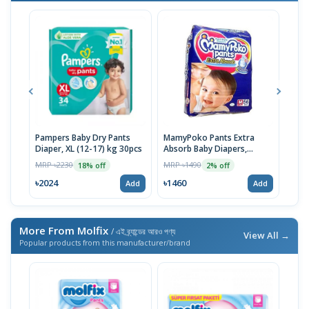
Pampers Baby Dry Pants
MamyPoko Pants Extra
Neo
Diaper, XL (12-17) kg 30pcs
Absorb Baby Diapers,
Born
Medium (7-12 Kg) 56 Count
MRP ৳2230
MRP ৳1490
MRP 
18% off
2% off
৳2024
৳1460
৳14
Add
Add
More From Molfix
/ এই ব্র্যান্ডের আরও পণ্য
View All →
Popular products from this manufacturer/brand