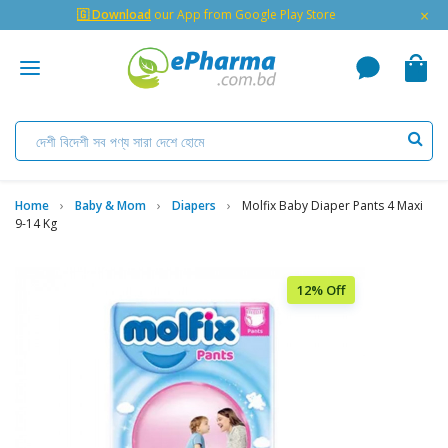
×
🇬 Download
our App from Google Play Store
Home
Baby & Mom
Diapers
Molfix Baby Diaper Pants 4 Maxi
9-14 Kg
12% Off