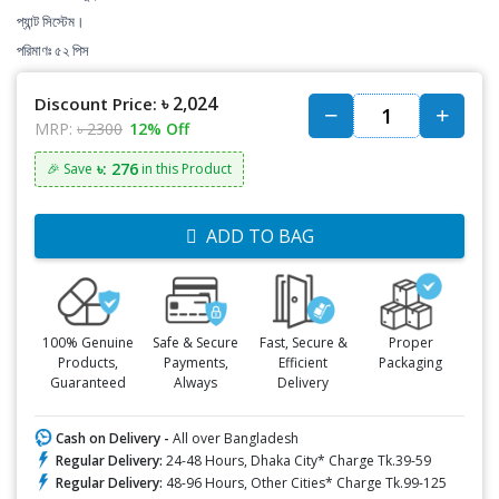
প্যান্ট সিস্টেম।
পরিমাণঃ ৫২ পিস
৳ 2,024
Discount Price:
MRP:
৳ 2300
12% Off
৳: 276
🎉 Save
in this Product
ADD TO BAG
100% Genuine
Safe & Secure
Fast, Secure &
Proper
Products,
Payments,
Efficient
Packaging
Guaranteed
Always
Delivery
Cash on Delivery -
All over Bangladesh
Regular Delivery:
24-48 Hours, Dhaka City* Charge Tk.39-59
Regular Delivery:
48-96 Hours, Other Cities* Charge Tk.99-125