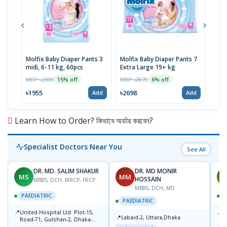
Molfix Baby Diaper Pants 3
Molfix Baby Diaper Pants 7
Molf
midi, 6-11 kg, 60pcs
Extra Large 19+ kg
Extr
MRP ৳2300
MRP ৳2870
MRP 
15% off
6% off
৳1955
৳2698
৳26
Add
Add
Learn How to Order? কিভাবে অর্ডার করবেন?
Specialist Doctors Near You
See All
DR. MD. SALIM SHAKUR
DR. MD MONIR
MS
MM
M
HOSSAIN
MBBS, DCH, MRCP, FRCP
MBBS, DCH, MD
PAEDIATRIC
P
PAEDIATRIC
📍
📍
United Hospital Ltd. Plot-15,
P
📍
Labaid-2, Uttara,Dhaka.
Road-71, Gulshan-2, Dhaka-
B
1212