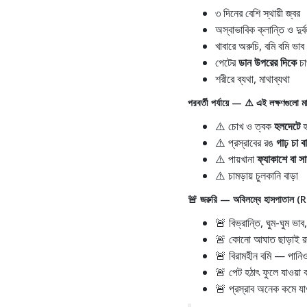
৩ দিনের বেশি স্থায়ী জ্বর
অস্বাভাবিক ক্লান্তি ও দুর্
খাবারে অরুচি, বমি বমি ভাব 
পেটের
ডান উপরের দিকে
চাপ
শরীরে ব্যথা, মাথাব্যথা
পরবর্তী পর্যায়ে — ⚠️ এই লক্ষণগুলো ম
⚠️ চোখ ও ত্বক
হলদেটে
হ
⚠️ প্রস্রাবের রঙ
গাঢ় চা
⚠️ পায়খানা
ফ্যাকাশে বা সা
⚠️ চামড়ায় চুলকানি বাড়া
🚨 জরুরি — অবিলম্বে হাসপাতাল (
🚨 বিভ্রান্তি, ঘুম-ঘু
🚨 কোনো আঘাত ছাড়াই রক্
🚨 বিরামহীন বমি — পানিও
🚨 পেট হঠাৎ ফুলে যাওয়া বা
🚨 প্রস্রাব অনেক কমে যাও