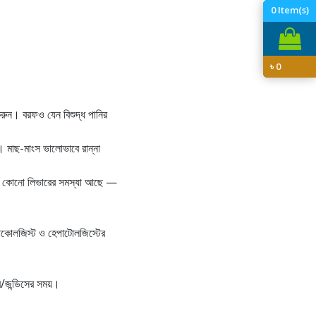
0
Item(s)
৳
0
 করুন। বরফও যেন বিশুদ্ধ পানির
ন। মাছ-মাংস ভালোভাবে রান্না
ন্য কোনো লিভারের সমস্যা আছে —
নোকোলজিস্ট ও হেপাটোলজিস্টের
বর/জন্ডিসের সময়।