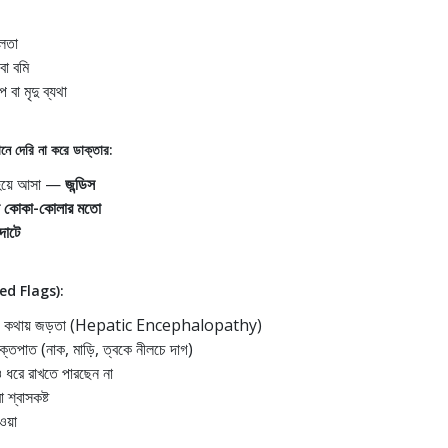
বলতা
বা বমি
 বা মৃদু ব্যথা
ানে দেরি না করে ডাক্তার:
য়ে আসা —
জন্ডিস
 বা কোকা-কোলার মতো
দাটে
Red Flags):
ম ভাব, কথায় জড়তা (Hepatic Encephalopathy)
তপাত (নাক, মাড়ি, ত্বকে নীলচে দাগ)
 ধরে রাখতে পারছেন না
 শ্বাসকষ্ট
য়া