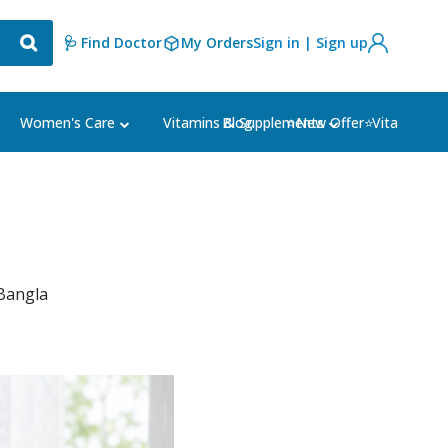
🩺 Find Doctor
My Orders
Sign in | Sign up
Blog
⭐New Offer⭐
Women's Care
Vitamins & Supplements
Vital Welln
Bangla