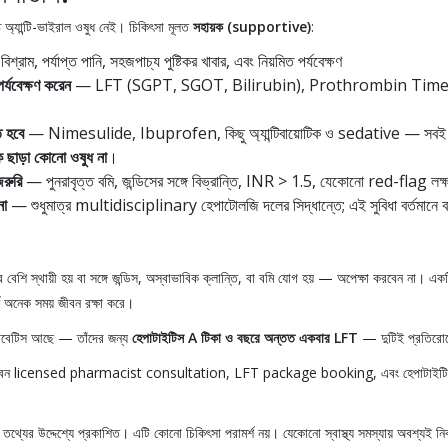
ট অ্যান্টি-ভাইরাল ওষুধ নেই। চিকিৎসা মূলত
সহায়ক (supportive)
:
বিশ্রাম, পর্যাপ্ত পানি, সহজপাচ্য পুষ্টিকর খাবার, এবং নিয়মিত পর্যবেক্ষণ
্যবেক্ষণ করেন
— LFT (SGPT, SGOT, Bilirubin), Prothrombin Time
ে হবে
— Nimesulide, Ibuprofen, কিছু অ্যান্টিবায়োটিক ও sedative — সবই লি
 ছাড়া কোনো ওষুধ না
।
রুরি
— পুনরাবৃত্ত বমি, জন্ডিসের সঙ্গে বিভ্রান্তি, INR > 1.5, যেকোনো red-flag লক্ষ
না
— শুধুমাত্র multidisciplinary হেপাটোলজি দলের সিদ্ধান্তে; এই সুবিধা বর্তমানে ব
 বেশি স্থায়ী হয় বা সঙ্গে জন্ডিস, অস্বাভাবিক ক্লান্তি, বা বমি যোগ হয় — অপেক্ষা করবেন না। এক
শ অনেক সময় জীবন রক্ষা করে।
য়াবেটিস আছে — তাঁদের জন্য
হেপাটাইটিস A টিকা ও বছরে অন্তত একবার LFT
— দুটিই প্রতিরোধে
বেন licensed pharmacist consultation, LFT package booking, এবং হেপাটাইটিস
 তথ্যের উদ্দেশ্যে প্রকাশিত। এটি কোনো চিকিৎসা পরামর্শ নয়। যেকোনো স্বাস্থ্য সমস্যায় অবশ্যই নি