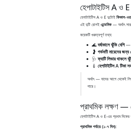
হেপাটাইটিস A ও E ক
হেপাটাইটিস A ও E দুটোই
ফিকাল-ওরা
এই দুটি রোগই
এন্ডেমিক
— অর্থাৎ সারা
কয়েকটি গুরুত্বপূর্ণ তথ্য:
🌊
বর্ষাকালে ঝুঁকি বেশি
— দ
🤰
গর্ভবতী মায়েদের জন্য
🩺
ফ্যাটি লিভার থাকলে ঝুঁক
💉
হেপাটাইটিস A টিকা স
অর্থাৎ — যাদের আগে থেকেই লিভ
পারে।
প্রাথমিক লক্ষণ — য
হেপাটাইটিস A ও E-এর প্রথম দিকের ল
প্রাথমিক পর্যায়ে (১-৭ দিন):