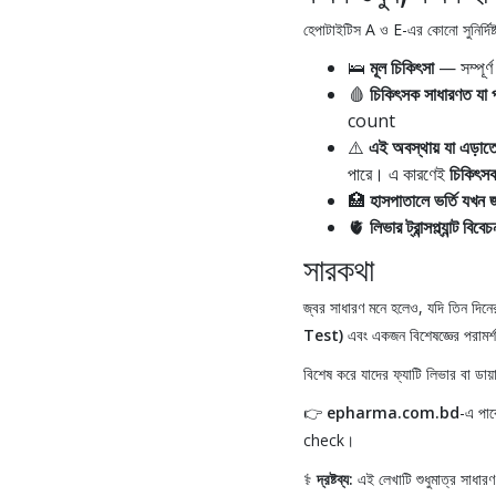
হেপাটাইটিস A ও E-এর কোনো সুনির্দিষ্
🛌
মূল চিকিৎসা
— সম্পূর্ণ 
🩸
চিকিৎসক সাধারণত যা পর
count
⚠️
এই অবস্থায় যা এড়াত
পারে। এ কারণেই
চিকিৎসক
🏥
হাসপাতালে ভর্তি যখন জ
🫀
লিভার ট্রান্সপ্ল্যান্ট বিবেচ
সারকথা
জ্বর সাধারণ মনে হলেও, যদি তিন দিনের
Test)
এবং একজন বিশেষজ্ঞের পরামর্
বিশেষ করে যাদের ফ্যাটি লিভার বা ডা
👉
epharma.com.bd
-এ পা
check।
⚕️
দ্রষ্টব্য:
এই লেখাটি শুধুমাত্র সাধারণ