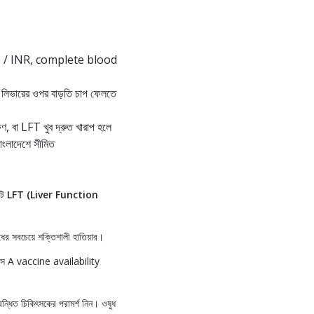
 / INR, complete blood
ভারের ওপর বাড়তি চাপ ফেলতে
ণ, বা LFT খুব দ্রুত খারাপ হলে
াংলাদেশে সীমিত
টি
LFT (Liver Function
র সবচেয়ে শক্তিশালী হাতিয়ার।
 A vaccine availability
বন্ধিত চিকিৎসকের পরামর্শ নিন। ওষুধ