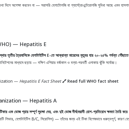
েখা দিলে অপেক্ষা করবেন না — সরাসরি হেপাটোলজি বা গ্যাস্ট্রোএন্টেরোলজি সুবিধা আছে এমন হাসপ
স্থা (WHO) — Hepatitis E
্থার তৃতীয় ত্রৈমাসিকে হেপাটাইটিস E-তে আক্রান্ত মায়েদের মৃত্যুর হার ২০-২৫% পর্যন্ত পৌঁছাত
ানিটেশনের মাধ্যমে ছড়ায় — দক্ষিণ এশিয়ার বর্ষাকাল ও বন্যা-পরবর্তী এলাকায় ঝুঁকি সর্বোচ্চ।
nization —
Hepatitis E Fact Sheet
🔗
Read full WHO fact sheet
anization — Hepatitis A
ার এক ডোজ প্রায় সম্পূর্ণ সুরক্ষা দেয়, এবং দুই ডোজ দীর্ঘমেয়াদী রোগ-প্রতিরোধ ক্ষমতা তৈরি করে
টি লিভার, হেপাটাইটিস B/C, সিরোসিস) — তাঁদের জন্য এই টিকা বিশেষভাবে গুরুত্বপূর্ণ, কারণ হ