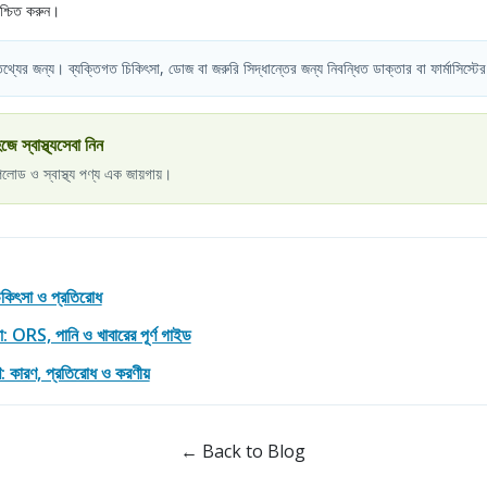
শ্চিত করুন।
য তথ্যের জন্য। ব্যক্তিগত চিকিৎসা, ডোজ বা জরুরি সিদ্ধান্তের জন্য নিবন্ধিত ডাক্তার বা ফার্মাসিস্টের
্বাস্থ্যসেবা নিন
পলোড ও স্বাস্থ্য পণ্য এক জায়গায়।
চিকিৎসা ও প্রতিরোধ
না: ORS, পানি ও খাবারের পূর্ণ গাইড
রমণ: কারণ, প্রতিরোধ ও করণীয়
← Back to Blog