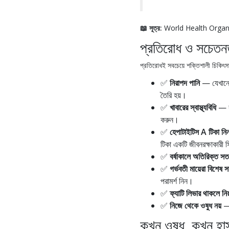
📖 সূত্র:
World Health Orga
প্রতিরোধ ও সচেতন
প্রতিরোধই সবচেয়ে শক্তিশালী চিকিৎ
✅
নিরাপদ পানি
— যেখানে প
তৈরি হয়।
✅
খাবারের স্বাস্থ্যবিধি
— কা
করুন।
✅
হেপাটাইটিস A টিকা নি
টিকা একটি জীবনরক্ষাকারী 
✅
বর্ষাকালে অতিরিক্ত সতর
✅
গর্ভবতী মায়েরা বিশেষ স
পরামর্শ নিন।
✅
ফ্যাটি লিভার থাকলে ন
✅
নিজে থেকে ওষুধ নয়
— 
কখন ওষুধ, কখন হা