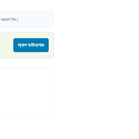
 পরামর্শ নিন।
অ্যাপ ডাউনলোড