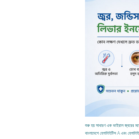
শুরু হয় সাধারণ এক ভাইরাল জ্বরের 
বাংলাদেশে হেপাটাইটিস A এবং হেপাটা