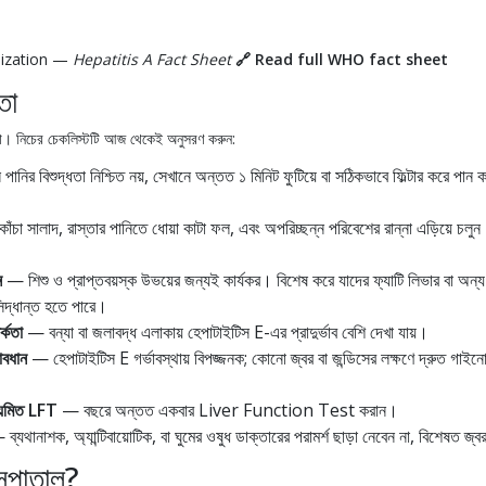
nization —
Hepatitis A Fact Sheet
🔗
Read full WHO fact sheet
তা
সা। নিচের চেকলিস্টটি আজ থেকেই অনুসরণ করুন:
ানির বিশুদ্ধতা নিশ্চিত নয়, সেখানে অন্তত ১ মিনিট ফুটিয়ে বা সঠিকভাবে ফিল্টার করে পান
ঁচা সালাদ, রাস্তার পানিতে ধোয়া কাটা ফল, এবং অপরিচ্ছন্ন পরিবেশের রান্না এড়িয়ে চলু
ন
— শিশু ও প্রাপ্তবয়স্ক উভয়ের জন্যই কার্যকর। বিশেষ করে যাদের ফ্যাটি লিভার বা অ
সিদ্ধান্ত হতে পারে।
্কতা
— বন্যা বা জলাবদ্ধ এলাকায় হেপাটাইটিস E-এর প্রাদুর্ভাব বেশি দেখা যায়।
াবধান
— হেপাটাইটিস E গর্ভাবস্থায় বিপজ্জনক; কোনো জ্বর বা জন্ডিসের লক্ষণে দ্রুত গাই
িয়মিত LFT
— বছরে অন্তত একবার Liver Function Test করান।
ব্যথানাশক, অ্যান্টিবায়োটিক, বা ঘুমের ওষুধ ডাক্তারের পরামর্শ ছাড়া নেবেন না, বিশেষত জ্
সপাতাল?