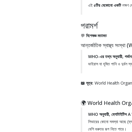
এই
৫টির যেকোনো একটি
লক্ষণ দ
পরামর্শ
💬
বিশেষজ্ঞ মতামত
আন্তর্জাতিক স্বাস্থ্য সং
WHO-এর তথ্য অনুযায়ী, গর্ভাবস
ভাইরাস যা দূষিত পানি ও দুর্বল স্য
📖 সূত্র:
World Health Orga
🌍 World Health Org
WHO অনুযায়ী, হেপাটাইটিস A টিক
লিভারের কোনো সমস্যা আছে (ফ্যা
বেশি গুরুতর রূপ নিতে পারে।