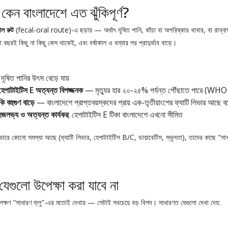
েন বাংলাদেশে এত ঝুঁকিপূর্ণ?
ল রুট
(fecal-oral route)-এ ছড়ায় — অর্থাৎ দূষিত পানি, কাঁচা বা অপরিষ্কার খাবার, বা রান্না
 বছরই কিছু না কিছু কেস থাকেই, এবং বর্ষাকাল ও বন্যার পর প্রাদুর্ভাব বাড়ে।
ূষিত পানির উৎস বেড়ে যায়
 হেপাটাইটিস E অত্যন্ত বিপজ্জনক
— মৃত্যুর হার ২০-২৫% পর্যন্ত পৌঁছাতে পারে (WHO ত
ি বহুগুণ বাড়ে
— বাংলাদেশে প্রাপ্তবয়স্কদের প্রায় এক-তৃতীয়াংশের ফ্যাটি লিভার আছে 
হজলভ্য ও অত্যন্ত কার্যকর
; হেপাটাইটিস E টিকা বাংলাদেশে এখনো সীমিত
ারে কোনো সমস্যা আছে (ফ্যাটি লিভার, হেপাটাইটিস B/C, ডায়াবেটিস, স্থূলতা), তাদের কাছে "সা
েগুলো উপেক্ষা করা যাবে না
ক্ষণ "সাধারণ ফ্লু"-এর মতোই দেখায় — সেটাই সবচেয়ে বড় বিপদ। সাধারণত যেগুলো দেখা দেয়: