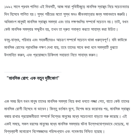
১৯৯২ সালে প্রথম পালিত এই দিবসটি, আজ সারা পৃথিবীজুড়ে মানসিক স্বাস্থ্য নিয়ে সচেতনতার
দিন হিসেবে পালিত হয়। সুস্থ শরীরের মতো সুস্থ মনও জীবনযাত্রার জন্য সমানভাবে জরুরি।
অধিকাংশ মানুষই মানসিক স্বাস্থ্য সমস্যা এবং তার লক্ষণগুলির সম্পর্কে সচেতন নয়। তাই, যখন
কেউ মানসিক সমস্যার সম্মুখীন হয়, তখন তা দ্রুত শনাক্ত করতে সাহায্য করা উচিত।
বন্ধু-বান্ধব, পরিবার এবং সহকর্মীদেরও আচরণ সম্পর্কে সচেতন থাকা গুরুত্বপূর্ণ। যদি কাউকে
মানসিক রোগের প্রাথমিক লক্ষণ দেখা যায়, তবে তাদের সাথে কথা বলে সমস্যাটি বুঝতে
উৎসাহিত করুন, এবং প্রয়োজনে চিকিৎসা সহায়তা নিতে সাহায্য করুন।
"মানসিক রোগ: এক নতুন দৃষ্টিকোণ"
এক সময় ছিল যখন মানুষ তাদের মানসিক সমস্যা নিয়ে কথা বলতে লজ্জা পেত, যাতে কেউ তাদের
মানসিক রোগী হিসেবে না ভাবেন। কিন্তু বর্তমান যুগে, বিশেষ করে করোনার পর, মানসিক স্বাস্থ্য
বজায় রাখার প্রয়োজনীয়তা সম্পর্কে বিশ্বের মানুষের মধ্যে সচেতনতা বাড়তে শুরু করেছে। এই
একই সময়ে, সকল বয়সের মানুষের মধ্যে মানসিক সমস্যার ঘটনা উল্লেখযোগ্যভাবে বেড়েছে, যা
বিশ্বব্যাপী মনোরোগ বিশেষজ্ঞদের পরিসংখ্যান এবং গবেষণায় নিশ্চিত হয়েছে।