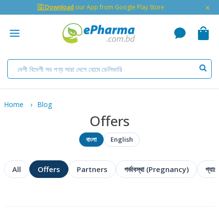
×
🇬 Download
our App from Google Play Store
Home
Blog
Offers
বাংলা
English
All
Offers
Partners
গর্ভাবস্থা (Pregnancy)
গ্যা