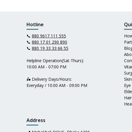
Hotline
Qui
📞
880 9617 111 555
How
📞
880 17 01 290 890
Par
📞
880 19 33 33 66 55
Blo
Abo
Helpline Operation(Sat-Thurs):
Con
10:00 AM - 07:00 PM
Vit
Surg
🛵 Delivery Days/Hours:
Skin
Everyday / 10:00 AM - 09:00 PM
Eye
Elde
Hair
Heal
Address