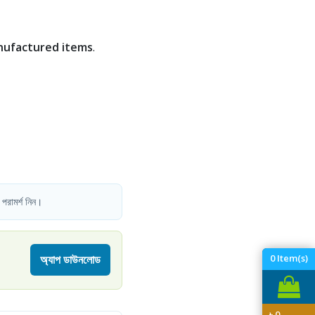
nufactured items
.
 পরামর্শ নিন।
0
Item(s)
অ্যাপ ডাউনলোড
৳
0