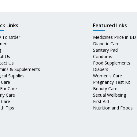
ck Links
Featured links
 To Order
Medicines Price in BD
tners
Diabetic Care
g
Sanitary Pad
ut Us
Condoms
tact Us
Food Supplements
amins & Supplements
Diapers
ical Supplies
Women's Care
 Care
Pregnancy Test Kit
 Ear Care
Beauty Care
rly Care
Sexual Wellbeing
 Care
First Aid
th Tips
Nutrition and Foods