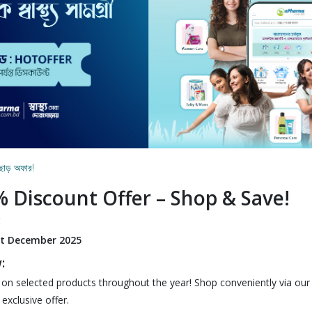
ত ছাড় অফার!
% Discount Offer – Shop & Save!
:
st December 2025
:
on selected products throughout the year! Shop conveniently via ou
exclusive offer.