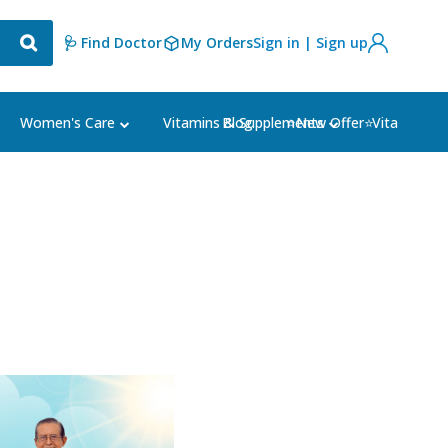
🩺 Find Doctor
My Orders
Sign in | Sign up
Blog
⭐New Offer⭐
Women's Care
Vitamins & Supplements
Vital Welln