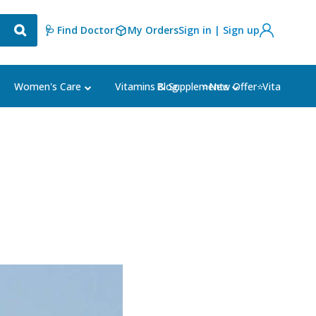
🩺 Find Doctor
My Orders
Sign in | Sign up
Blog
⭐New Offer⭐
Women's Care
Vitamins & Supplements
Vital Welln