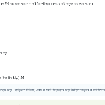
গরমে দীর্ঘ সময় রোদে থাকলে বা শারীরিক পরিশ্রম করলে যে কেউ অসুস্থ হয়ে যেতে পারেন।
য়ে পড়া
ও বিস্তারিত
t.ly/JIS6
য তথ্যের জন্য। ব্যক্তিগত চিকিৎসা, ডোজ বা জরুরি সিদ্ধান্তের জন্য নিবন্ধিত ডাক্তার বা ফার্মাসিস্টের