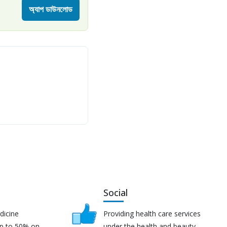
অ্যাপ ডাউনলোড
Social
dicine
Providing health care services
up to 50% on
under the health and beauty