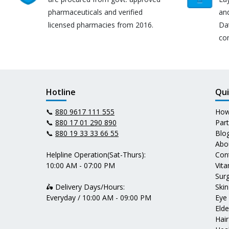
pharmaceuticals and verified
an
licensed pharmacies from 2016.
Da
co
Hotline
Qui
📞
880 9617 111 555
How
📞
880 17 01 290 890
Par
📞
880 19 33 33 66 55
Blo
Abo
Helpline Operation(Sat-Thurs):
Con
10:00 AM - 07:00 PM
Vit
Surg
🛵 Delivery Days/Hours:
Skin
Everyday / 10:00 AM - 09:00 PM
Eye
Elde
Hair