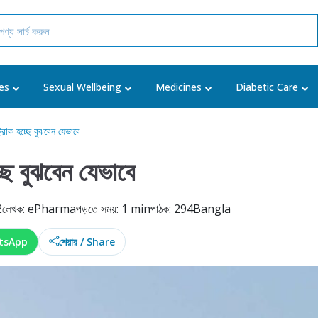
es
Sexual Wellbeing
Medicines
Diabetic Care
ট্রোক হচ্ছে বুঝবেন যেভাবে
্ছে বুঝবেন যেভাবে
2
লেখক: ePharma
পড়তে সময়: 1 min
পাঠক: 294
Bangla
tsApp
শেয়ার / Share