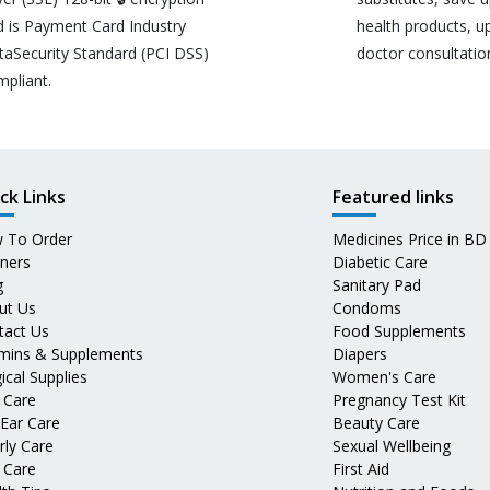
d is Payment Card Industry
health products, u
taSecurity Standard (PCI DSS)
doctor consultatio
mpliant.
ck Links
Featured links
 To Order
Medicines Price in BD
tners
Diabetic Care
g
Sanitary Pad
ut Us
Condoms
tact Us
Food Supplements
amins & Supplements
Diapers
ical Supplies
Women's Care
 Care
Pregnancy Test Kit
 Ear Care
Beauty Care
rly Care
Sexual Wellbeing
 Care
First Aid