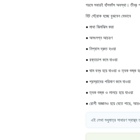
গরমে সবারই হাঁসফাঁস অবস্থা। তীব্র 
হিট স্ট্রোক হচ্ছে বুঝবেন যেভাবে
● মাথা ঝিমঝিম করা
● অসংলগ্ন আচরণ
● নিশ্বাস দ্রুত হওয়া
● রক্তচাপ কমে যাওয়া
● ঘাম বন্ধ হয়ে যাওয়া ও ত্বক শুষ্ক হ
● প্রস্রাবের পরিমাণ কমে যাওয়া
● ত্বক শুষ্ক ও লালচে হয়ে যাওয়া
● রোগী অজ্ঞানও হয়ে যেতে পারে, আর
এই লেখা শুধুমাত্র সাধারণ স্বাস্থ্