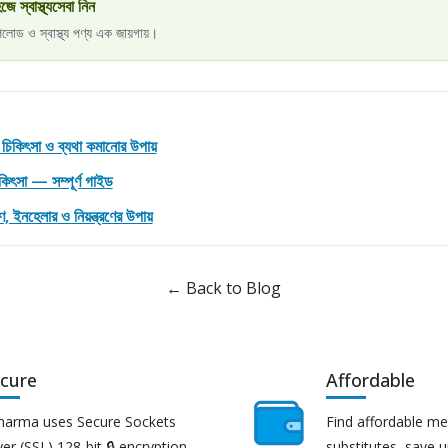
্বাস্থ্যসেবা নিন
পলোড ও স্বাস্থ্য পণ্য এক জায়গায়।
, চিকিৎসা ও ব্যথা কমানোর উপায়
িকিৎসা — সম্পূর্ণ গাইড
 ইনহেলার ও নিয়ন্ত্রণের উপায়
← Back to Blog
cure
Affordable
harma uses Secure Sockets
Find affordable me
er (SSL) 128-bit 🔒 encryption
substitutes, save 