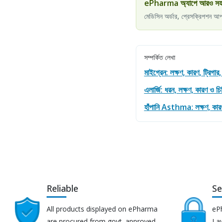
ePharma অ্যাপে আরও সহজে স
মেডিসিন অর্ডার, প্রেসক্রিপশন আ
সম্পর্কিত লেখা
মাইগ্রেন: লক্ষণ, কারণ, ট্রিগার
এলার্জি: ধরন, লক্ষণ, কারণ ও চ
হাঁপানি Asthma: লক্ষণ, কারণ,
Reliable
Se
All products displayed on ePharma
eP
are procured from govt. approved
Lay